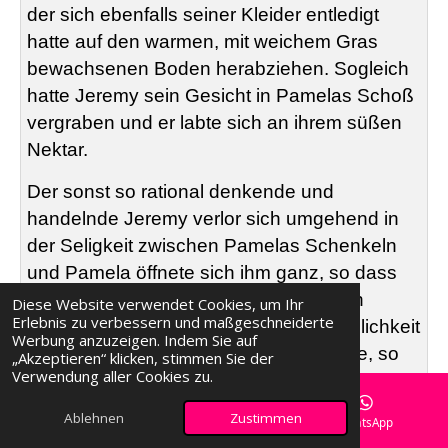
der sich ebenfalls seiner Kleider entledigt
hatte auf den warmen, mit weichem Gras
bewachsenen Boden herabziehen. Sogleich
hatte Jeremy sein Gesicht in Pamelas Schoß
vergraben und er labte sich an ihrem süßen
Nektar.
Der sonst so rational denkende und
handelnde Jeremy verlor sich umgehend in
der Seligkeit zwischen Pamelas Schenkeln
und Pamela öffnete sich ihm ganz, so dass
seine flinke Zunge ihre Wirkung in allen
Diese Website verwendet Cookies, um Ihr
Erlebnis zu verbessern und maßgeschneiderte
Winkeln und Ecken von Pamelas Weiblichkeit
Werbung anzuzeigen. Indem Sie auf
entfalten konnte. Es dauerte nicht lange, so
„Akzeptieren“ klicken, stimmen Sie der
Verwendung aller Cookies zu.
hatte er Pamela bereits einen ersten
Höhepunkt verschafft. Einen kurzen Moment
Ablehnen
Zustimmen
E-Mail
Facebook
WhatsApp
nur hielt sie inne und genoss den ersten