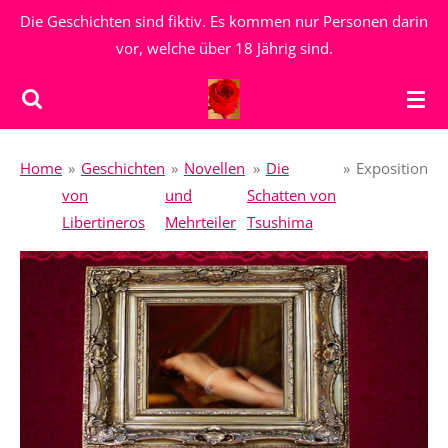
Die Geschichten sind fiktiv. Es kommen nur Personen darin
Zum
vor, welche über 18 Jährig sind.
Hauptinhalt
springen
Home
»
Geschichten
»
Novellen
»
Die
»
Exposition
von
und
Schatten von
Libertineros
Mehrteiler
Tsushima