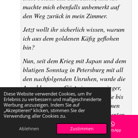
machte mich ebenfalls unbemerkt auf
den Weg zurück in mein Zimmer.
Jetzt wollt ihr sicherlich wissen, warum
ich aus dem goldenen Käfig geflohen
bin?
Nun, seit dem Krieg mit Japan und dem
blutigen Sonntag in Petersburg mit all
den nachfolgenden Unruhen, wurde die
Anzahl unserer Gäste immer geringer,
Diese Website verwendet Cookies, um Ihr
und oftmals dauert es zwei Monate bis
Erlebnis zu verbessern und maßgeschneiderte
genügend Bewerber zusammenkamen
Werbung anzuzeigen. Indem Sie auf
„Akzeptieren“ klicken, stimmen Sie der
damit sich ein Diner für meinen Tanten
Verwendung aller Cookies zu.
rentieren würde.
Ablehnen
Zustimmen
Auch hielten sich die Familien in diesen
E-Mail
Facebook
WhatsApp