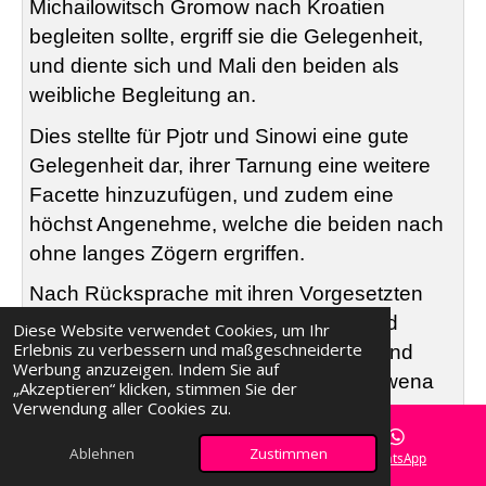
Michailowitsch Gromow nach Kroatien
begleiten sollte, ergriff sie die Gelegenheit,
und diente sich und Mali den beiden als
weibliche Begleitung an.
Dies stellte für Pjotr und Sinowi eine gute
Gelegenheit dar, ihrer Tarnung eine weitere
Facette hinzuzufügen, und zudem eine
höchst Angenehme, welche die beiden nach
ohne langes Zögern ergriffen.
Nach Rücksprache mit ihren Vorgesetzten
waren über entsprechende Kanäle bald
Diese Website verwendet Cookies, um Ihr
Erlebnis zu verbessern und maßgeschneiderte
fingierte Heiratsurkunden organisiert, und
Werbung anzuzeigen. Indem Sie auf
prompt waren Peperl zur Josephine Liwena
„Akzeptieren“ klicken, stimmen Sie der
Verwendung aller Cookies zu.
und Mali zur Malvine Gromow promoviert.
Als Ehefrauen der beiden Geschäftsleute,
Ablehnen
Zustimmen
E-Mail
Facebook
WhatsApp
welche mit den österreichischen Werften in