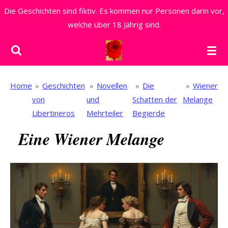
Die Geschichten sind fiktiv. Es kommen nur Personen darin vor,
Zum
welche über 18 Jährig sind.
Hauptinhalt
springen
Home
»
Geschichten
»
Novellen
»
Die
»
Wiener
von
und
Schatten der
Melange
Libertineros
Mehrteiler
Begierde
Eine Wiener Melange