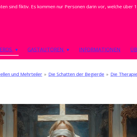
ten sind fiktiv. Es kommen nur Personen darin vor, welche über 18
NEROS
GASTAUTOREN
INFORMATIONEN
ÜB
ellen und Mehrteiler
»
Die Schatten der Begierde
»
Die Therapi