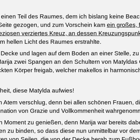
 einen Teil des Raumes, dem ich bislang keine Beac
r Seite gezogen, und zum Vorschein kam
ein großes, 
reziosen verziertes Kreuz, an dessen Kreuzungspunk
im hellen Licht des Raumes erstrahlte.
Decke und lagen auf dem Boden an einer Stelle, zu 
arija zwei Spangen an den Schultern von Matyldas
ackten Körper freigab, welcher makellos in harmonisc
eit, diese Matylda aufwies!
 Atem verschlug, denn bei allen schönen Frauen, di
mbination von Grazie und Vollkommenheit wahrgenom
n Moment zu genießen, denn Marija war bereits dabei
 zu binden, so dass diese nun unmittelbar vor dem Kr
alten von Seilen, die von der Decke herab zum Fußb