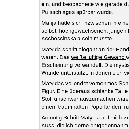
ein, und beobachtete wie gerade d
Pulsschlages spürbar wurde.
Marija hatte sich inzwischen in ei
selbst, hochgewachsenen, jungen D
Kschessinskaja sein musste.
Matylda schritt elegant an der Ha
waren. Das
weiße luftige Gewand
w
Erscheinung verwandelt. Die mysti
Wände
unterstützt, in denen sich v
Matyldas vollendet vornehmes Schr
Figur. Eine überaus schlanke Taill
Stoff unschwer auszumachen waren.
einem traumhaften Popo fanden, ru
Anmutig Schritt Matylda auf mich z
Kuss, die ich gerne entgegennahm. 