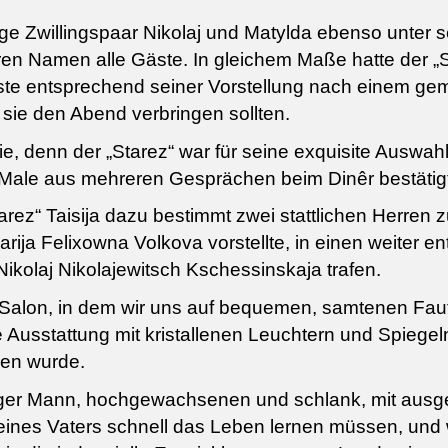
nge Zwillingspaar Nikolaj und Matylda ebenso unter s
ren Namen alle Gäste. In gleichem Maße hatte der „S
te entsprechend seiner Vorstellung nach einem geme
sie den Abend verbringen sollten.
afie, denn der „Starez“ war für seine exquisite Ausw
 Male aus mehreren Gesprächen beim Dinêr bestätig
rez“ Taisija dazu bestimmt zwei stattlichen Herren z
rija Felixowna Volkova vorstellte, in einen weiter ent
ikolaj Nikolajewitsch Kschessinskaja trafen.
alon, in dem wir uns auf bequemen, samtenen Fauteui
usstattung mit kristallenen Leuchtern und Spiegeln s
chen wurde.
junger Mann, hochgewachsenen und schlank, mit aus
seines Vaters schnell das Leben lernen müssen, und w