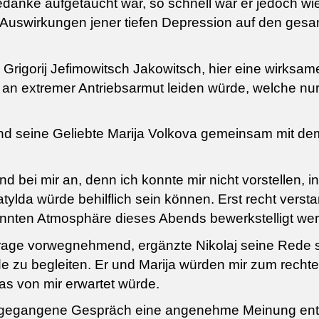
Gedanke aufgetaucht war, so schnell war er jedoch wi
e Auswirkungen jener tiefen Depression auf den ges
Grigorij Jefimowitsch Jakowitsch, hier eine wirksame
an extremer Antriebsarmut leiden würde, welche nur
nd seine Geliebte Marija Volkova gemeinsam mit dem
 bei mir an, denn ich konnte mir nicht vorstellen, i
lda würde behilflich sein können. Erst recht versta
nnten Atmosphäre dieses Abends bewerkstelligt werd
rage vorwegnehmend, ergänzte Nikolaj seine Rede sc
de zu begleiten. Er und Marija würden mir zum recht
as von mir erwartet würde.
ngegangene Gespräch eine angenehme Meinung entwic