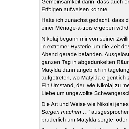
Gemeinsamkeit darin, dass auch er i
Erfolgen aufweisen konnte.
Hatte ich zunächst gedacht, dass 
einer Ménage-à-trois ergeben würde
Nikolaj begann mir von seiner Zwill
in extremer Hysterie um die Zeit d
Abend gerade befanden. Ausgelöst w
ganzen Tag in abgedunkelten Räum
Matylda dann angeblich in tagelang
aufgetreten, wo Matylda eigentlich 
Ein Umstand, der, wie Nikolaj zu me
Liebe um ungewollte Schwangersc
Die Art und Weise wie Nikolai jene
Sorgen machen …“
ausgesprochen h
brüderlich um Matylda sorgte, ode