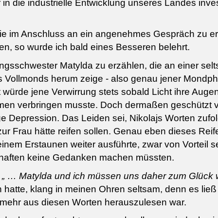
n die industrielle Entwicklung unseres Landes invest
die im Anschluss an ein angenehmes Gespräch zu er
n, so wurde ich bald eines Besseren belehrt.
ingsschwester Matylda zu erzählen, die an einer sel
es Vollmonds herum zeige - also genau jener Mondph
ürde jene Verwirrung stets sobald Licht ihre Augen
en verbringen musste. Doch dermaßen geschützt vor
e Depression. Das Leiden sei, Nikolajs Worten zufol
zur Frau hätte reifen sollen. Genau eben dieses Reif
inem Erstaunen weiter ausführte, zwar von Vorteil se
haften keine Gedanken machen müssten.
s
„ … Matylda und ich müssen uns daher zum Glück 
atte, klang in meinen Ohren seltsam, denn es ließ al
r mehr aus diesen Worten herauszulesen war.