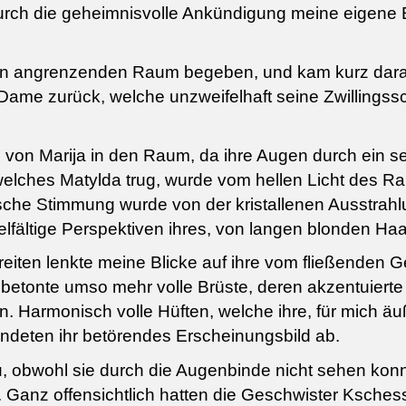
urch die geheimnisvolle Ankündigung meine eigene 
nen angrenzenden Raum begeben, und kam kurz darauf
ame zurück, welche unzweifelhaft seine Zwillingss
nd von Marija in den Raum, da ihre Augen durch ein
elches Matylda trug, wurde vom hellen Licht des Ra
sche Stimmung wurde von der kristallenen Ausstrah
ielfältige Perspektiven ihres, von langen blonden H
eiten lenkte meine Blicke auf ihre vom fließenden
e betonte umso mehr volle Brüste, deren akzentuiert
 Harmonisch volle Hüften, welche ihre, für mich äu
ndeten ihr betörendes Erscheinungsbild ab.
u, obwohl sie durch die Augenbinde nicht sehen konn
Ganz offensichtlich hatten die Geschwister Kschess