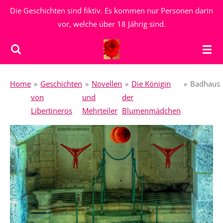
Die Geschichten sind fiktiv. Es kommen nur Personen darin
Zum
vor, welche über 18 Jährig sind.
Hauptinhalt
springen
Home
»
Geschichten
»
Novellen
»
Die Königin
»
Badhaus
von
und
der
Libertineros
Mehrteiler
Blumenmädchen